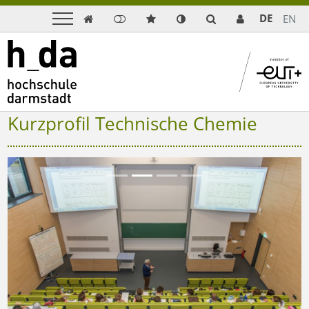
DE
EN

Kurzprofil Technische Chemie
Previous
Next