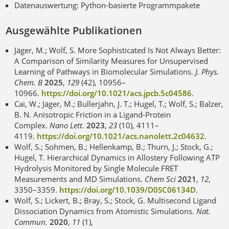
Datenauswertung: Python-basierte Programmpakete
Ausgewählte Publikationen
Jäger, M.; Wolf, S. More Sophisticated Is Not Always Better:
A Comparison of Similarity Measures for Unsupervised
Learning of Pathways in Biomolecular Simulations.
J. Phys.
Chem. B
2025
,
129
(42), 10956–
10966.
https://doi.org/10.1021/acs.jpcb.5c04586
.
Cai, W.; Jäger, M.; Bullerjahn, J. T.; Hugel, T.; Wolf, S.; Balzer,
B. N. Anisotropic Friction in a Ligand-Protein
Complex.
Nano Lett.
2023
,
23
(10), 4111–
4119.
https://doi.org/10.1021/acs.nanolett.2c04632
.
Wolf, S.; Sohmen, B.; Hellenkamp, B.; Thurn, J.; Stock, G.;
Hugel, T. Hierarchical Dynamics in Allostery Following ATP
Hydrolysis Monitored by Single Molecule FRET
Measurements and MD Simulations.
Chem Sci
2021
,
12
,
3350–3359.
https://doi.org/10.1039/D0SC06134D
.
Wolf, S.; Lickert, B.; Bray, S.; Stock, G. Multisecond Ligand
Dissociation Dynamics from Atomistic Simulations.
Nat.
Commun.
2020
,
11
(1),