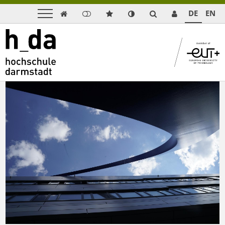
DE
EN
